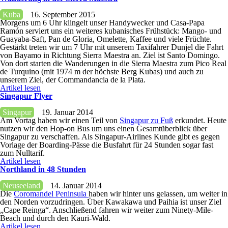
Kuba
16. September 2015
Morgens um 6 Uhr klingelt unser Handywecker und Casa-Papa
Ramón serviert uns ein weiteres kubanisches Frühstück: Mango- und
Guayaba-Saft, Pan de Gloria, Omelette, Kaffee und viele Früchte.
Gestärkt treten wir um 7 Uhr mit unserem Taxifahrer Dunjel die Fahrt
von Bayamo in Richtung Sierra Maestra an. Ziel ist Santo Domingo.
Von dort starten die Wanderungen in die Sierra Maestra zum Pico Real
de Turquino (mit 1974 m der höchste Berg Kubas) und auch zu
unserem Ziel, der Commandancia de la Plata.
Artikel lesen
Singapur Flyer
Singapur
19. Januar 2014
Am Vortag haben wir einen Teil von
Singapur zu Fuß
erkundet. Heute
nutzen wir den Hop-on Bus um uns einen Gesamtüberblick über
Singapur zu verschaffen. Als Singapur-Airlines Kunde gibt es gegen
Vorlage der Boarding-Pässe die Busfahrt für 24 Stunden sogar fast
zum Nulltarif.
Artikel lesen
Northland in 48 Stunden
Neuseeland
14. Januar 2014
Die
Coromandel Peninsula
haben wir hinter uns gelassen, um weiter in
den Norden vorzudringen. Über Kawakawa und Paihia ist unser Ziel
„Cape Reinga“. Anschließend fahren wir weiter zum Ninety-Mile-
Beach und durch den Kauri-Wald.
Artikel lesen