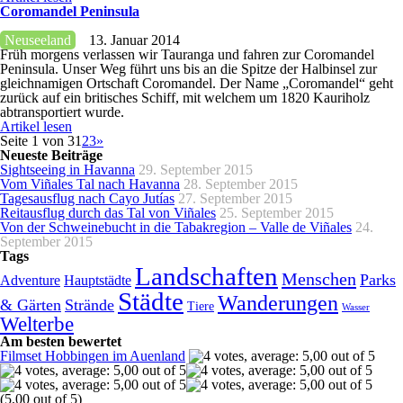
Coromandel Peninsula
Neuseeland
13. Januar 2014
Früh morgens verlassen wir Tauranga und fahren zur Coromandel
Peninsula. Unser Weg führt uns bis an die Spitze der Halbinsel zur
gleichnamigen Ortschaft Coromandel. Der Name „Coromandel“ geht
zurück auf ein britisches Schiff, mit welchem um 1820 Kauriholz
abtransportiert wurde.
Artikel lesen
Seite 1 von 3
1
2
3
»
Neueste Beiträge
Sightseeing in Havanna
29. September 2015
Vom Viñales Tal nach Havanna
28. September 2015
Tagesausflug nach Cayo Jutías
27. September 2015
Reitausflug durch das Tal von Viñales
25. September 2015
Von der Schweinebucht in die Tabakregion – Valle de Viñales
24.
September 2015
Tags
Landschaften
Menschen
Parks
Adventure
Hauptstädte
Städte
Wanderungen
& Gärten
Strände
Tiere
Wasser
Welterbe
Am besten bewertet
Filmset Hobbingen im Auenland
(5,00 out of 5)