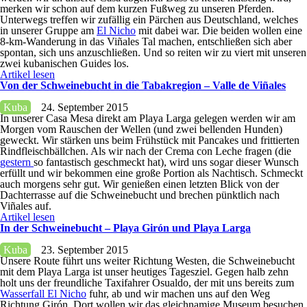
merken wir schon auf dem kurzen Fußweg zu unseren Pferden.
Unterwegs treffen wir zufällig ein Pärchen aus Deutschland, welches
in unserer Gruppe am
El Nicho
mit dabei war. Die beiden wollen eine
8-km-Wanderung in das Viñales Tal machen, entschließen sich aber
spontan, sich uns anzuschließen. Und so reiten wir zu viert mit unseren
zwei kubanischen Guides los.
Artikel lesen
Von der Schweinebucht in die Tabakregion – Valle de Viñales
Kuba
24. September 2015
In unserer Casa Mesa direkt am Playa Larga gelegen werden wir am
Morgen vom Rauschen der Wellen (und zwei bellenden Hunden)
geweckt. Wir stärken uns beim Frühstück mit Pancakes und frittierten
Rindfleischbällchen. Als wir nach der Crema con Leche fragen (die
gestern
so fantastisch geschmeckt hat), wird uns sogar dieser Wunsch
erfüllt und wir bekommen eine große Portion als Nachtisch. Schmeckt
auch morgens sehr gut. Wir genießen einen letzten Blick von der
Dachterrasse auf die Schweinebucht und brechen pünktlich nach
Viñales auf.
Artikel lesen
In der Schweinebucht – Playa Girón und Playa Larga
Kuba
23. September 2015
Unsere Route führt uns weiter Richtung Westen, die Schweinebucht
mit dem Playa Larga ist unser heutiges Tagesziel. Gegen halb zehn
holt uns der freundliche Taxifahrer Osualdo, der mit uns bereits zum
Wasserfall El Nicho
fuhr, ab und wir machen uns auf den Weg
Richtung Girón. Dort wollen wir das gleichnamige Museum besuchen,