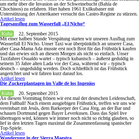
um mehr über die Invasion an der Schweinebucht (Bahía de
Chochinos) zu erfahren. Hier haben 1961 Exilkubaner mit
Unterstützung der Amerikaner versucht das Castro-Regime zu stürzen.
Artikel lesen
Tagesausflug zum Wasserfall „El Nicho“
Kuba
22. September 2015
Mit einer halben Stunde Verspätung starten wir unseren Ausflug zum
Wasserfall El Nicho. Unser Taxi war überpünktlich an unserer Casa,
aber Casa-Mama Ada musste erst noch Brot für das Frühstück kaufen
und das erwies sich an diesem Morgen als nicht so einfach. Unser
Taxifahrer Osualdo wartet – typisch kubanisch – äußerst geduldig in
seinem 35 Jahre alten Lada vor der Casa, während wir – typisch
deutsch – ungeduldig werden. Doch schließlich ist das Frühstück
angerichtet und wir fahren kurz darauf los.
Artikel lesen
Die Zuckerplantagen im Valle de los Ingenios
Kuba
20. September 2015
An diesem Vormittag frönen wir erst mal der deutschen Leidenschaft,
dem Fußball! Nach einem ausgiebigen Frühstück, treffen wir uns wie
vereinbart mit Jesús, dem Barkeeper der Casa Jörg, an der Bar und
schauen Dortmund gegen Bayer Leverkusen. Dass das Spiel live
übertragen wird, können wir immer noch nicht so richtig glauben, so
lief in den letzten Tagen maximal die Zusammenfassung spanischer
Top-Spiele.
Artikel lesen
Wanderung in der Sierra Maestra