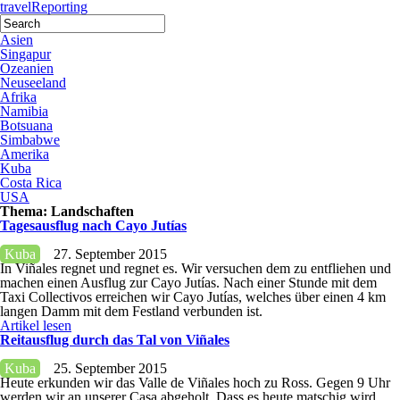
travel
Reporting
Asien
Singapur
Ozeanien
Neuseeland
Afrika
Namibia
Botsuana
Simbabwe
Amerika
Kuba
Costa Rica
USA
Thema:
Landschaften
Tagesausflug nach Cayo Jutías
Kuba
27. September 2015
In Viñales regnet und regnet es. Wir versuchen dem zu entfliehen und
machen einen Ausflug zur Cayo Jutías. Nach einer Stunde mit dem
Taxi Collectivos erreichen wir Cayo Jutías, welches über einen 4 km
langen Damm mit dem Festland verbunden ist.
Artikel lesen
Reitausflug durch das Tal von Viñales
Kuba
25. September 2015
Heute erkunden wir das Valle de Viñales hoch zu Ross. Gegen 9 Uhr
werden wir an unserer Casa abgeholt. Dass es heute matschig wird,