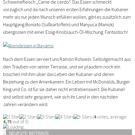
Schweinefleisch „Carne de cerdo“. Das Essen schmeckt
vorzüglich und da nach unseren ersten Erfahrungen die Kubaner
mehr als nur jeden Wunsch erfüllen wollen, gibt es zusätzlich zum
Hauptgang Boniato (Süßkartoffeln) und Manyuca (Maniok)
übergossen mit einer Essig-Knoblauch-Öl-Mischung. Fantastisch!
Nach dem Essen serviert uns Ramón Rotwein. Selbstgemacht aus
den Trauben von seiner Terrasse, und wir plaudern noch ein
bisschen mit ihm über das Leben der Kubaner und deren
Beziehung zu den Amerikanern. Ein Leben mit McDonalds, Burger
King und Co. ist für sie daher nicht erstrebenswert. Die Kubaner
sind selbst sehr gespannt, wie sich ihr Land in den nächsten
Jahren verändern wird.
(
4
votes, average:
4,75
out of 5)
Loading...
NEUESTE BEITRÄGE