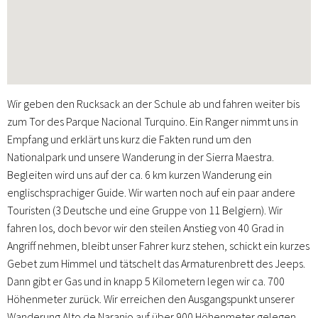
Wir geben den Rucksack an der Schule ab und fahren weiter bis
zum Tor des Parque Nacional Turquino. Ein Ranger nimmt uns in
Empfang und erklärt uns kurz die Fakten rund um den
Nationalpark und unsere Wanderung in der Sierra Maestra.
Begleiten wird uns auf der ca. 6 km kurzen Wanderung ein
englischsprachiger Guide. Wir warten noch auf ein paar andere
Touristen (3 Deutsche und eine Gruppe von 11 Belgiern). Wir
fahren los, doch bevor wir den steilen Anstieg von 40 Grad in
Angriff nehmen, bleibt unser Fahrer kurz stehen, schickt ein kurzes
Gebet zum Himmel und tätschelt das Armaturenbrett des Jeeps.
Dann gibt er Gas und in knapp 5 Kilometern legen wir ca. 700
Höhenmeter zurück. Wir erreichen den Ausgangspunkt unserer
Wanderung Alto de Naranjo auf über 900 Höhenmeter gelegen