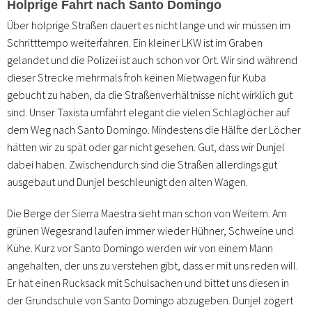
Holprige Fahrt nach Santo Domingo
Über holprige Straßen dauert es nicht lange und wir müssen im
Schritttempo weiterfahren. Ein kleiner LKW ist im Graben
gelandet und die Polizei ist auch schon vor Ort. Wir sind während
dieser Strecke mehrmals froh keinen Mietwagen für Kuba
gebucht zu haben, da die Straßenverhältnisse nicht wirklich gut
sind. Unser Taxista umfährt elegant die vielen Schlaglöcher auf
dem Weg nach Santo Domingo. Mindestens die Hälfte der Löcher
hätten wir zu spät oder gar nicht gesehen. Gut, dass wir Dunjel
dabei haben. Zwischendurch sind die Straßen allerdings gut
ausgebaut und Dunjel beschleunigt den alten Wagen.
Die Berge der Sierra Maestra sieht man schon von Weitem. Am
grünen Wegesrand laufen immer wieder Hühner, Schweine und
Kühe. Kurz vor Santo Domingo werden wir von einem Mann
angehalten, der uns zu verstehen gibt, dass er mit uns reden will.
Er hat einen Rucksack mit Schulsachen und bittet uns diesen in
der Grundschule von Santo Domingo abzugeben. Dunjel zögert