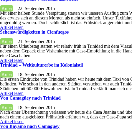
Kuba
22. September 2015
Mit einer halben Stunde Verspätung starten wir unseren Ausflug zum 
das erwies sich an diesem Morgen als nicht so einfach. Unser Taxifahr
ungeduldig werden. Doch schließlich ist das Frühstück angerichtet und 
Artikel lesen
Sehenswürdigkeiten in Cienfuegos
Kuba
21. September 2015
Für einen Urlaubstag starten wir relativ früh in Trinidad mit dem V
neben dem Gepäck eine Visitenkarte mit Casa-Empfehlung in die Hand.
eine Casa haben.
Artikel lesen
Trinidad – Weltkulturerbe im Kolonialstil
Kuba
18. September 2015
Die ersten Eindrücke von Trinidad haben wir heute mit dem Taxi von C
befinden. Wie schon in den anderen Städten versuchen wir auch Trinidad
Städtchen mit 60.000 Einwohnern ist. In Trinidad verläuft man sich nich
Artikel lesen
Von Camagüey nach Trinidad
Kuba
18. September 2015
Nach einer Übernachtung verlassen wir heute die Casa Juanita und übe
nach einem ausgiebigen Frühstück erfahren wir, dass der Casa-Papa sei
Artikel lesen
Von Bayamo nach Camagüey