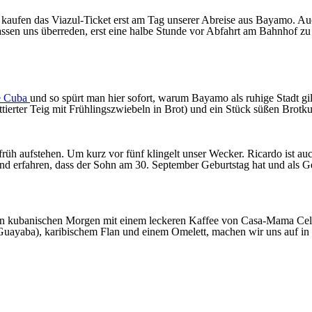
aufen das Viazul-Ticket erst am Tag unserer Abreise aus Bayamo. Auch
 lassen uns überreden, erst eine halbe Stunde vor Abfahrt am Bahnhof z
e Cuba
und so spürt man hier sofort, warum Bayamo als ruhige Stadt gil
ttierter Teig mit Frühlingszwiebeln in Brot) und ein Stück süßen Brot
früh aufstehen. Um kurz vor fünf klingelt unser Wecker. Ricardo ist a
nd erfahren, dass der Sohn am 30. September Geburtstag hat und als 
en kubanischen Morgen mit einem leckeren Kaffee von Casa-Mama Celen
Guayaba), karibischem Flan und einem Omelett, machen wir uns auf in 