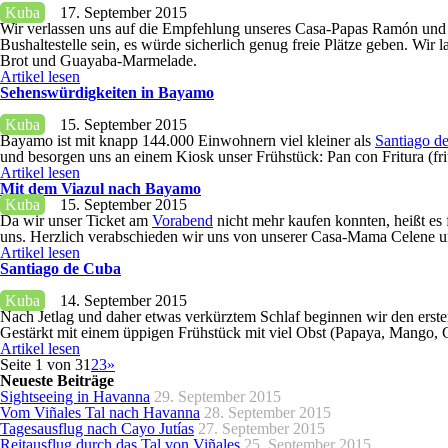
Kuba
17. September 2015
Wir verlassen uns auf die Empfehlung unseres Casa-Papas Ramón und k
Bushaltestelle sein, es würde sicherlich genug freie Plätze geben. Wir
Brot und Guayaba-Marmelade.
Artikel lesen
Sehenswürdigkeiten in Bayamo
Kuba
15. September 2015
Bayamo ist mit knapp 144.000 Einwohnern viel kleiner als
Santiago d
und besorgen uns an einem Kiosk unser Frühstück: Pan con Fritura (fri
Artikel lesen
Mit dem Viazul nach Bayamo
Kuba
15. September 2015
Da wir unser Ticket am
Vorabend
nicht mehr kaufen konnten, heißt es 
uns. Herzlich verabschieden wir uns von unserer Casa-Mama Celene u
Artikel lesen
Santiago de Cuba
Kuba
14. September 2015
Nach Jetlag und daher etwas verkürztem Schlaf beginnen wir den erst
Gestärkt mit einem üppigen Frühstück mit viel Obst (Papaya, Mango, 
Artikel lesen
Seite 1 von 3
1
2
3
»
Neueste Beiträge
Sightseeing in Havanna
29. September 2015
Vom Viñales Tal nach Havanna
28. September 2015
Tagesausflug nach Cayo Jutías
27. September 2015
Reitausflug durch das Tal von Viñales
25. September 2015