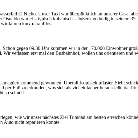
Wasserfall El Nicho. Unser Taxi war überpünktlich an unserer Casa, a
er Osualdo wartet – typisch kubanisch – äußerst geduldig in seinem 35 
wir fahren kurz darauf los.
iazul. Schon gegen 09.30 Uhr kommen wir in der 170.000 Einwohner gro
 Wir verlassen erst mal den Busbahnhof, wollen uns orientieren und 
amagüey kommend gewonnen. Überall Kopfsteinpflaster. Sieht schick aus
 per Fuß zu erkunden, was sich als viel einfacher herausstellt, da Tri
t so schnell.
rlegen, wie wir unser nächstes Ziel Trinidad am besten erreichen könn
n Auto nicht reparieren konnte.