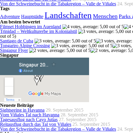
Von der Schweinebucht in die Tabakregion – Valle de Viñales
24. Sep
Tags
Landschaften
Menschen
Parks
Adventure
Hauptstädte
Am besten bewertet
Filmset Hobbingen im Auenland
Trinidad – Weltkulturerbe im Kolonialstil
out of 5)
Santiago de Cuba
Tongariro Alpine Crossing
Singapur Flyer
Singapur
Neueste Beiträge
Sightseeing in Havanna
29. September 2015
Vom Viñales Tal nach Havanna
28. September 2015
Tagesausflug nach Cayo Jutías
27. September 2015
Reitausflug durch das Tal von Viñales
25. September 2015
Von der Schweinebucht in die Tabakregion – Valle de Viñales
24. Sep