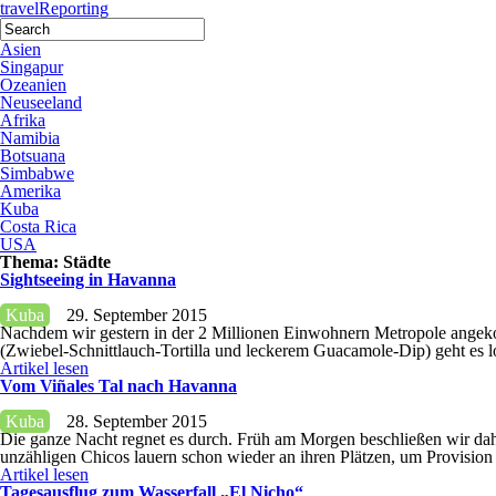
travel
Reporting
Asien
Singapur
Ozeanien
Neuseeland
Afrika
Namibia
Botsuana
Simbabwe
Amerika
Kuba
Costa Rica
USA
Thema:
Städte
Sightseeing in Havanna
Kuba
29. September 2015
Nachdem wir gestern in der 2 Millionen Einwohnern Metropole angeko
(Zwiebel-Schnittlauch-Tortilla und leckerem Guacamole-Dip) geht es l
Artikel lesen
Vom Viñales Tal nach Havanna
Kuba
28. September 2015
Die ganze Nacht regnet es durch. Früh am Morgen beschließen wir da
unzähligen Chicos lauern schon wieder an ihren Plätzen, um Provision 
Artikel lesen
Tagesausflug zum Wasserfall „El Nicho“