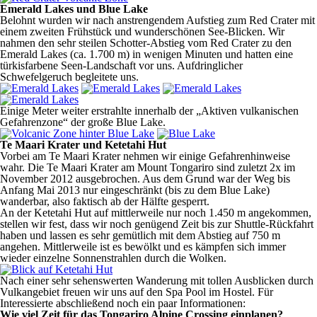
Emerald Lakes und Blue Lake
Belohnt wurden wir nach anstrengendem Aufstieg zum Red Crater mit
einem zweiten Frühstück und wunderschönen See-Blicken. Wir
nahmen den sehr steilen Schotter-Abstieg vom Red Crater zu den
Emerald Lakes (ca. 1.700 m) in wenigen Minuten und hatten eine
türkisfarbene Seen-Landschaft vor uns. Aufdringlicher
Schwefelgeruch begleitete uns.
Einige Meter weiter erstrahlte innerhalb der „Aktiven vulkanischen
Gefahrenzone“ der große Blue Lake.
Te Maari Krater und Ketetahi Hut
Vorbei am Te Maari Krater nehmen wir einige Gefahrenhinweise
wahr. Die Te Maari Krater am Mount Tongariro sind zuletzt 2x im
November 2012 ausgebrochen. Aus dem Grund war der Weg bis
Anfang Mai 2013 nur eingeschränkt (bis zu dem Blue Lake)
wanderbar, also faktisch ab der Hälfte gesperrt.
An der Ketetahi Hut auf mittlerweile nur noch 1.450 m angekommen,
stellen wir fest, dass wir noch genügend Zeit bis zur Shuttle-Rückfahrt
haben und lassen es sehr gemütlich mit dem Abstieg auf 750 m
angehen. Mittlerweile ist es bewölkt und es kämpfen sich immer
wieder einzelne Sonnenstrahlen durch die Wolken.
Nach einer sehr sehenswerten Wanderung mit tollen Ausblicken durch
Vulkangebiet freuen wir uns auf den Spa Pool im Hostel. Für
Interessierte abschließend noch ein paar Informationen:
Wie viel Zeit für das Tongariro Alpine Crossing einplanen?