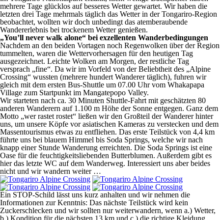
mehrere Tage glücklos auf besseres Wetter gewartet. Wir haben die
letzten drei Tage mehrmals täglich das Wetter in der Tongariro-Region
beobachtet, wollten wir doch unbedingt das atemberaubende
Wandererlebnis bei trockenem Wetter genießen.
„You’ll never walk alone“ bei exzellenten Wanderbedingungen
Nachdem an den beiden Vortagen noch Regenwolken über der Region
tummelten, waren die Wettervorhersagen für den heutigen Tag
ausgezeichnet. Leichte Wolken am Morgen, der restliche Tag
versprach „fine“. Da wir im Vorfeld von der Beliebtheit des „Alpine
Crossing“ wussten (mehrere hundert Wanderer täglich), fuhren wir
gleich mit dem ersten Bus-Shuttle um 07.00 Uhr vom Whakapapa
Village zum Startpunkt im Mangatepopo Valley.
Wir starteten nach ca. 30 Minuten Shuttle-Fahrt mit geschätzten 80
anderen Wanderern auf 1.100 m Höhe der Sonne entgegen. Ganz dem
Motto „wer rastet rostet“ ließen wir den Großteil der Wanderer hinter
uns, um unsere Köpfe vor asiatischen Kameras zu verstecken und dem
Massentourismus etwas zu entfliehen. Das erste Teilstück von 4,4 km
führte uns bei blauem Himmel bis Soda Springs, welche wir nach
knapp einer Stunde Wanderung erreichten. Die Soda Springs ist eine
Oase für die feuchtigkeitsliebenden Butterblumen. Außerdem gibt es
hier das letzte WC auf dem Wanderweg. Interessiert uns aber beides
nicht und wir wandern weiter …
Ein STOP-Schild lässt uns kurz anhalten und wir nehmen die
Informationen zur Kenntnis: Das nächste Teilstück wird kein
Zuckerschlecken und wir sollten nur weiterwandern, wenn a.) Wetter,
b.) Kondition für die nächsten 13 km und c.) die richtige Kleidung