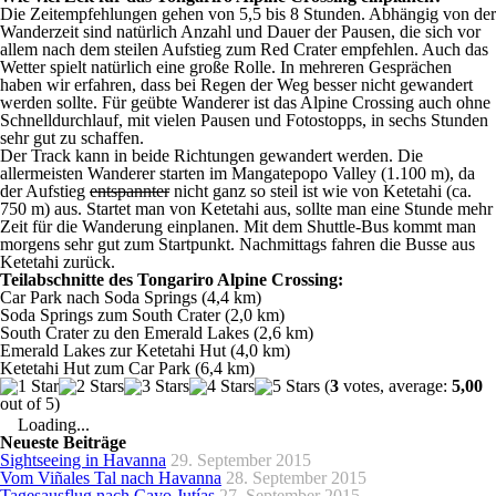
Die Zeitempfehlungen gehen von 5,5 bis 8 Stunden. Abhängig von der
Wanderzeit sind natürlich Anzahl und Dauer der Pausen, die sich vor
allem nach dem steilen Aufstieg zum Red Crater empfehlen. Auch das
Wetter spielt natürlich eine große Rolle. In mehreren Gesprächen
haben wir erfahren, dass bei Regen der Weg besser nicht gewandert
werden sollte. Für geübte Wanderer ist das Alpine Crossing auch ohne
Schnelldurchlauf, mit vielen Pausen und Fotostopps, in sechs Stunden
sehr gut zu schaffen.
Der Track kann in beide Richtungen gewandert werden. Die
allermeisten Wanderer starten im Mangatepopo Valley (1.100 m), da
der Aufstieg
entspannter
nicht ganz so steil ist wie von Ketetahi (ca.
750 m) aus. Startet man von Ketetahi aus, sollte man eine Stunde mehr
Zeit für die Wanderung einplanen. Mit dem Shuttle-Bus kommt man
morgens sehr gut zum Startpunkt. Nachmittags fahren die Busse aus
Ketetahi zurück.
Teilabschnitte des Tongariro Alpine Crossing:
Car Park nach Soda Springs (4,4 km)
Soda Springs zum South Crater (2,0 km)
South Crater zu den Emerald Lakes (2,6 km)
Emerald Lakes zur Ketetahi Hut (4,0 km)
Ketetahi Hut zum Car Park (6,4 km)
(
3
votes, average:
5,00
out of 5)
Loading...
Neueste Beiträge
Sightseeing in Havanna
29. September 2015
Vom Viñales Tal nach Havanna
28. September 2015
Tagesausflug nach Cayo Jutías
27. September 2015