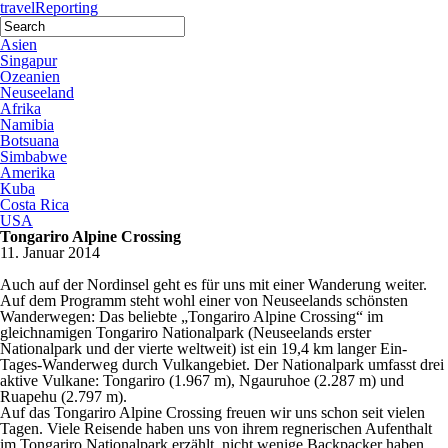
travel
Reporting
Asien
Singapur
Ozeanien
Neuseeland
Afrika
Namibia
Botsuana
Simbabwe
Amerika
Kuba
Costa Rica
USA
Tongariro Alpine Crossing
11. Januar 2014
Auch auf der Nordinsel geht es für uns mit einer Wanderung weiter.
Auf dem Programm steht wohl einer von Neuseelands schönsten
Wanderwegen: Das beliebte „Tongariro Alpine Crossing“ im
gleichnamigen Tongariro Nationalpark (Neuseelands erster
Nationalpark und der vierte weltweit) ist ein 19,4 km langer Ein-
Tages-Wanderweg durch Vulkangebiet. Der Nationalpark umfasst drei
aktive Vulkane: Tongariro (1.967 m), Ngauruhoe (2.287 m) und
Ruapehu (2.797 m).
Auf das Tongariro Alpine Crossing freuen wir uns schon seit vielen
Tagen. Viele Reisende haben uns von ihrem regnerischen Aufenthalt
im Tongariro Nationalpark erzählt, nicht wenige Backpacker haben