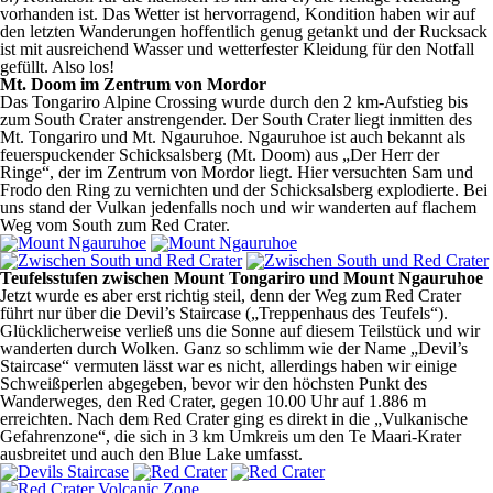
vorhanden ist. Das Wetter ist hervorragend, Kondition haben wir auf
den letzten Wanderungen hoffentlich genug getankt und der Rucksack
ist mit ausreichend Wasser und wetterfester Kleidung für den Notfall
gefüllt. Also los!
Mt. Doom im Zentrum von Mordor
Das Tongariro Alpine Crossing wurde durch den 2 km-Aufstieg bis
zum South Crater anstrengender. Der South Crater liegt inmitten des
Mt. Tongariro und Mt. Ngauruhoe. Ngauruhoe ist auch bekannt als
feuerspuckender Schicksalsberg (Mt. Doom) aus „Der Herr der
Ringe“, der im Zentrum von Mordor liegt. Hier versuchten Sam und
Frodo den Ring zu vernichten und der Schicksalsberg explodierte. Bei
uns stand der Vulkan jedenfalls noch und wir wanderten auf flachem
Weg vom South zum Red Crater.
Teufelsstufen zwischen Mount Tongariro und Mount Ngauruhoe
Jetzt wurde es aber erst richtig steil, denn der Weg zum Red Crater
führt nur über die Devil’s Staircase („Treppenhaus des Teufels“).
Glücklicherweise verließ uns die Sonne auf diesem Teilstück und wir
wanderten durch Wolken. Ganz so schlimm wie der Name „Devil’s
Staircase“ vermuten lässt war es nicht, allerdings haben wir einige
Schweißperlen abgegeben, bevor wir den höchsten Punkt des
Wanderweges, den Red Crater, gegen 10.00 Uhr auf 1.886 m
erreichten. Nach dem Red Crater ging es direkt in die „Vulkanische
Gefahrenzone“, die sich in 3 km Umkreis um den Te Maari-Krater
ausbreitet und auch den Blue Lake umfasst.