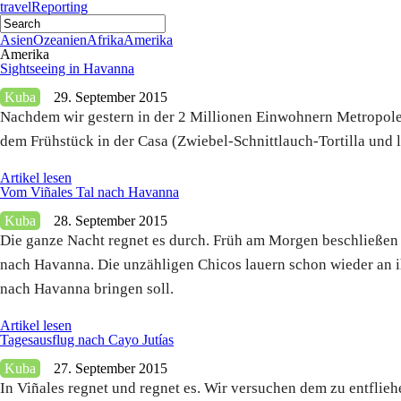
travel
Reporting
Asien
Ozeanien
Afrika
Amerika
Amerika
Sightseeing in Havanna
Kuba
29. September 2015
Nachdem wir gestern in der 2 Millionen Einwohnern Metropole
dem Frühstück in der Casa (Zwiebel-Schnittlauch-Tortilla und
Artikel lesen
Vom Viñales Tal nach Havanna
Kuba
28. September 2015
Die ganze Nacht regnet es durch. Früh am Morgen beschließen 
nach Havanna. Die unzähligen Chicos lauern schon wieder an ihr
nach Havanna bringen soll.
Artikel lesen
Tagesausflug nach Cayo Jutías
Kuba
27. September 2015
In Viñales regnet und regnet es. Wir versuchen dem zu entflie