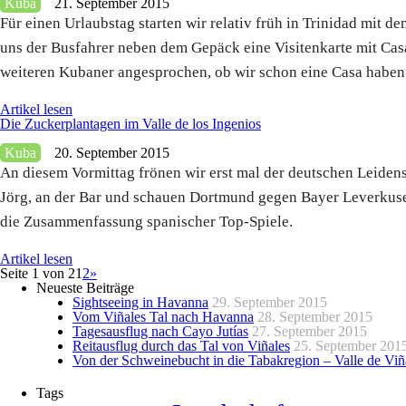
Kuba
21. September 2015
Für einen Urlaubstag starten wir relativ früh in Trinidad mi
uns der Busfahrer neben dem Gepäck eine Visitenkarte mit Cas
weiteren Kubaner angesprochen, ob wir schon eine Casa haben
Artikel lesen
Die Zuckerplantagen im Valle de los Ingenios
Kuba
20. September 2015
An diesem Vormittag frönen wir erst mal der deutschen Leidens
Jörg, an der Bar und schauen Dortmund gegen Bayer Leverkusen.
die Zusammenfassung spanischer Top-Spiele.
Artikel lesen
Seite 1 von 2
1
2
»
Neueste Beiträge
Sightseeing in Havanna
29. September 2015
Vom Viñales Tal nach Havanna
28. September 2015
Tagesausflug nach Cayo Jutías
27. September 2015
Reitausflug durch das Tal von Viñales
25. September 201
Von der Schweinebucht in die Tabakregion – Valle de Viñ
Tags