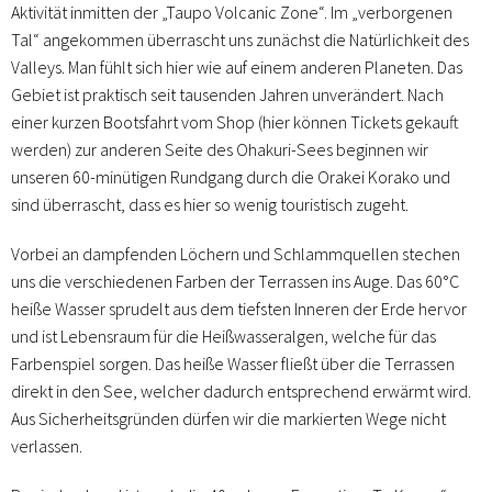
Aktivität inmitten der „Taupo Volcanic Zone“. Im „verborgenen
Tal“ angekommen überrascht uns zunächst die Natürlichkeit des
Valleys. Man fühlt sich hier wie auf einem anderen Planeten. Das
Gebiet ist praktisch seit tausenden Jahren unverändert. Nach
einer kurzen Bootsfahrt vom Shop (hier können Tickets gekauft
werden) zur anderen Seite des Ohakuri-Sees beginnen wir
unseren 60-minütigen Rundgang durch die Orakei Korako und
sind überrascht, dass es hier so wenig touristisch zugeht.
Vorbei an dampfenden Löchern und Schlammquellen stechen
uns die verschiedenen Farben der Terrassen ins Auge. Das 60°C
heiße Wasser sprudelt aus dem tiefsten Inneren der Erde hervor
und ist Lebensraum für die Heißwasseralgen, welche für das
Farbenspiel sorgen. Das heiße Wasser fließt über die Terrassen
direkt in den See, welcher dadurch entsprechend erwärmt wird.
Aus Sicherheitsgründen dürfen wir die markierten Wege nicht
verlassen.