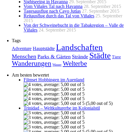
Sightseeing in Havanna
29. September 2015
Vom Viñales Tal nach Havanna
28. September 2015
Tagesausflug nach Cayo Jutías
27. September 2015
Reitausflug durch das Tal von Viñales
25. September
2015
Von der Schweinebucht in die Tabakregion – Valle de
Viñales
24. September 2015
Tags
Landschaften
Adventure
Hauptstädte
Städte
Menschen
Parks & Gärten
Strände
Tiere
Wanderungen
Welterbe
Wasser
Am besten bewertet
Filmset Hobbingen im Auenland
(5,00 out of 5)
Trinidad – Weltkulturerbe im Kolonialstil
(5,00 out of 5)