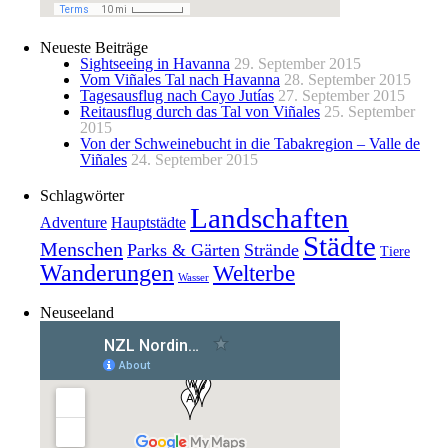
Neueste Beiträge
Sightseeing in Havanna
29. September 2015
Vom Viñales Tal nach Havanna
28. September 2015
Tagesausflug nach Cayo Jutías
27. September 2015
Reitausflug durch das Tal von Viñales
25. September
2015
Von der Schweinebucht in die Tabakregion – Valle de
Viñales
24. September 2015
Schlagwörter
Landschaften
Adventure
Hauptstädte
Städte
Menschen
Parks & Gärten
Strände
Tiere
Wanderungen
Welterbe
Wasser
Neuseeland