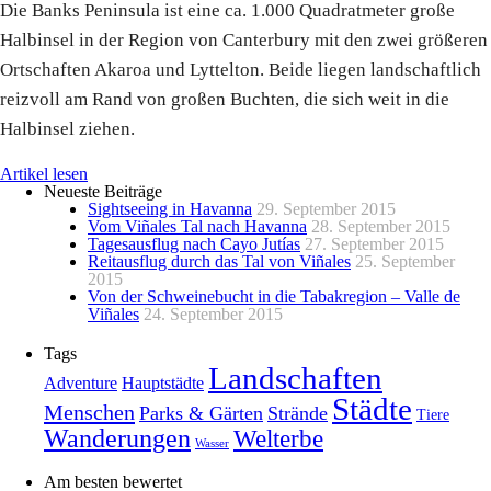
Die Banks Peninsula ist eine ca. 1.000 Quadratmeter große
Halbinsel in der Region von Canterbury mit den zwei größeren
Ortschaften Akaroa und Lyttelton. Beide liegen landschaftlich
reizvoll am Rand von großen Buchten, die sich weit in die
Halbinsel ziehen.
Artikel lesen
Neueste Beiträge
Sightseeing in Havanna
29. September 2015
Vom Viñales Tal nach Havanna
28. September 2015
Tagesausflug nach Cayo Jutías
27. September 2015
Reitausflug durch das Tal von Viñales
25. September
2015
Von der Schweinebucht in die Tabakregion – Valle de
Viñales
24. September 2015
Tags
Landschaften
Adventure
Hauptstädte
Städte
Menschen
Parks & Gärten
Strände
Tiere
Wanderungen
Welterbe
Wasser
Am besten bewertet