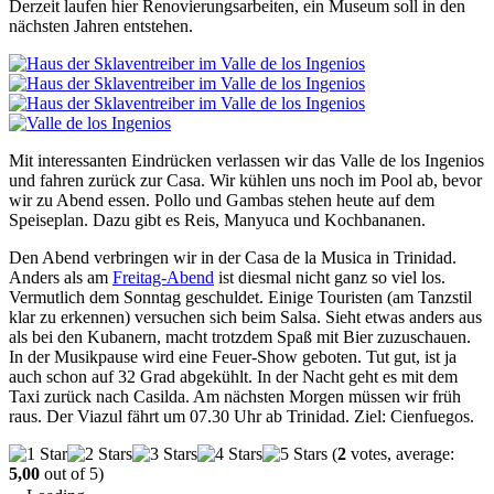
Derzeit laufen hier Renovierungsarbeiten, ein Museum soll in den
nächsten Jahren entstehen.
Mit interessanten Eindrücken verlassen wir das Valle de los Ingenios
und fahren zurück zur Casa. Wir kühlen uns noch im Pool ab, bevor
wir zu Abend essen. Pollo und Gambas stehen heute auf dem
Speiseplan. Dazu gibt es Reis, Manyuca und Kochbananen.
Den Abend verbringen wir in der Casa de la Musica in Trinidad.
Anders als am
Freitag-Abend
ist diesmal nicht ganz so viel los.
Vermutlich dem Sonntag geschuldet. Einige Touristen (am Tanzstil
klar zu erkennen) versuchen sich beim Salsa. Sieht etwas anders aus
als bei den Kubanern, macht trotzdem Spaß mit Bier zuzuschauen.
In der Musikpause wird eine Feuer-Show geboten. Tut gut, ist ja
auch schon auf 32 Grad abgekühlt. In der Nacht geht es mit dem
Taxi zurück nach Casilda. Am nächsten Morgen müssen wir früh
raus. Der Viazul fährt um 07.30 Uhr ab Trinidad. Ziel: Cienfuegos.
(
2
votes, average:
5,00
out of 5)