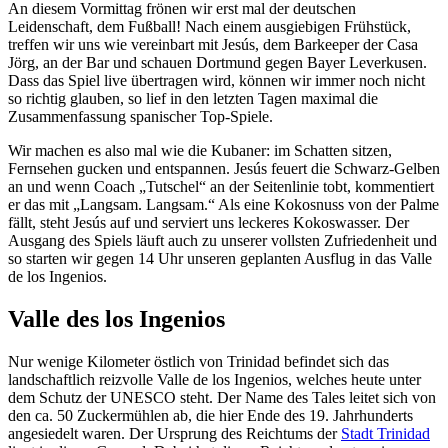
An diesem Vormittag frönen wir erst mal der deutschen
Leidenschaft, dem Fußball! Nach einem ausgiebigen Frühstück,
treffen wir uns wie vereinbart mit Jesús, dem Barkeeper der Casa
Jörg, an der Bar und schauen Dortmund gegen Bayer Leverkusen.
Dass das Spiel live übertragen wird, können wir immer noch nicht
so richtig glauben, so lief in den letzten Tagen maximal die
Zusammenfassung spanischer Top-Spiele.
Wir machen es also mal wie die Kubaner: im Schatten sitzen,
Fernsehen gucken und entspannen. Jesús feuert die Schwarz-Gelben
an und wenn Coach „Tutschel“ an der Seitenlinie tobt, kommentiert
er das mit „Langsam. Langsam.“ Als eine Kokosnuss von der Palme
fällt, steht Jesús auf und serviert uns leckeres Kokoswasser. Der
Ausgang des Spiels läuft auch zu unserer vollsten Zufriedenheit und
so starten wir gegen 14 Uhr unseren geplanten Ausflug in das Valle
de los Ingenios.
Valle des los Ingenios
Nur wenige Kilometer östlich von Trinidad befindet sich das
landschaftlich reizvolle Valle de los Ingenios, welches heute unter
dem Schutz der UNESCO steht. Der Name des Tales leitet sich von
den ca. 50 Zuckermühlen ab, die hier Ende des 19. Jahrhunderts
angesiedelt waren. Der Ursprung des Reichtums der
Stadt Trinidad