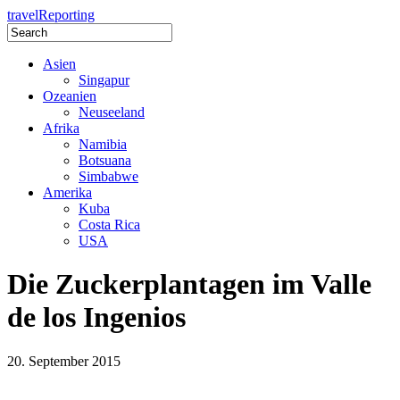
travel
Reporting
Asien
Singapur
Ozeanien
Neuseeland
Afrika
Namibia
Botsuana
Simbabwe
Amerika
Kuba
Costa Rica
USA
Die Zuckerplantagen im Valle
de los Ingenios
20. September 2015